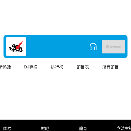
新熱話
DJ專欄
排行榜
節目表
所有節目
國際
財經
體育
立法會