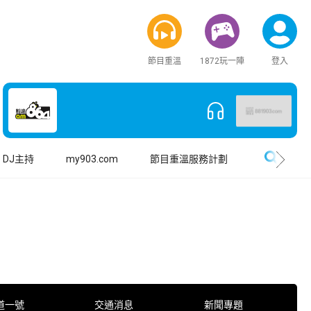
節目重溫
1872玩一陣
登入
搜尋
DJ主持
my903.com
節目重溫服務計劃
道一號
交通消息
新聞專題