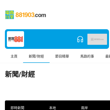
主頁
新聞/財經
節目精華
馬路的事
最
新聞/財經
即時新聞
本地
兩岸