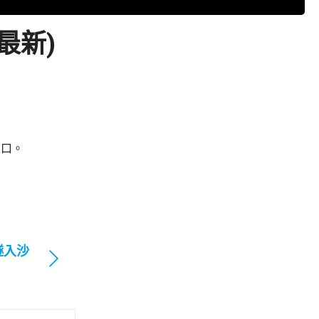
最新)
出口。
隧入沙