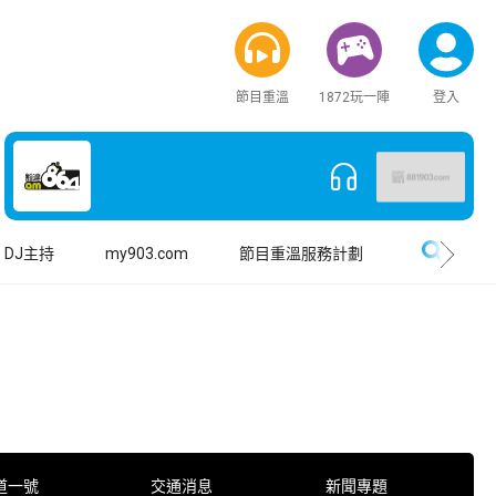
節目重溫
1872玩一陣
登入
搜尋
DJ主持
my903.com
節目重溫服務計劃
道一號
交通消息
新聞專題