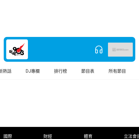
新熱話
DJ專欄
排行榜
節目表
所有節目
國際
財經
體育
立法會