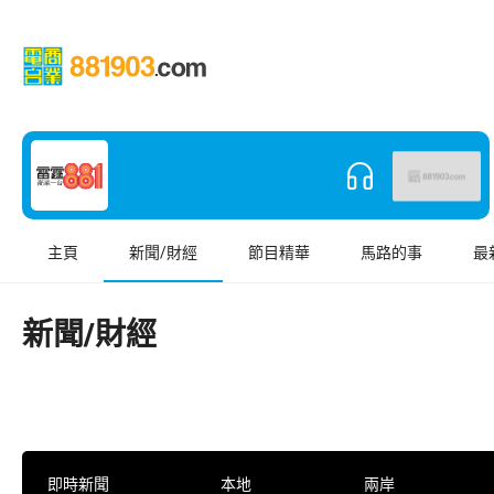
主頁
新聞/財經
節目精華
馬路的事
最
新聞/財經
即時新聞
本地
兩岸