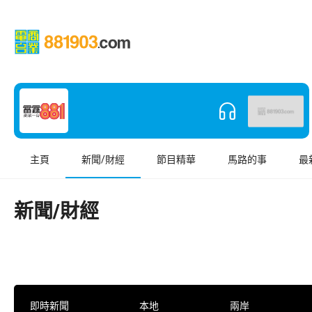
主頁
新聞/財經
節目精華
馬路的事
最
新聞/財經
即時新聞
本地
兩岸