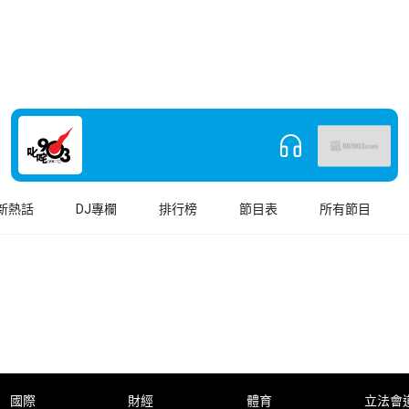
新熱話
DJ專欄
排行榜
節目表
所有節目
國際
財經
體育
立法會