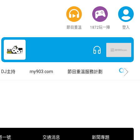
節目重溫
1872玩一陣
登入
搜尋
DJ主持
my903.com
節目重溫服務計劃
道一號
交通消息
新聞專題