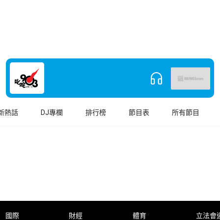
新熱話
DJ專欄
排行榜
節目表
所有節目
國際
財經
體育
立法會