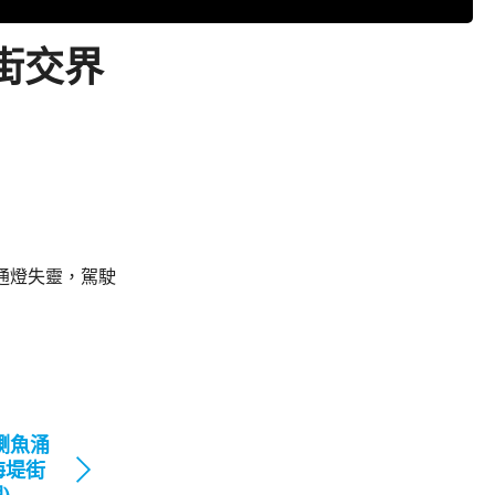
街交界
通燈失靈，駕駛
鰂魚涌
海堤街