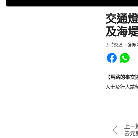
交通
及海堤
即時交通
發佈 2
Share to Faceb
Share to
【馬路的事交
人士及行人請
上一
去元朗