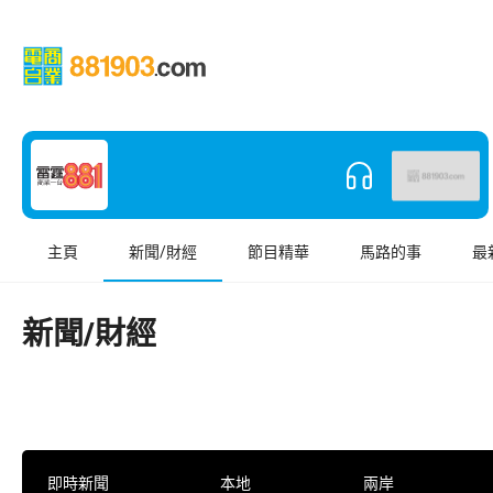
主頁
新聞/財經
節目精華
馬路的事
最
新聞/財經
即時新聞
本地
兩岸