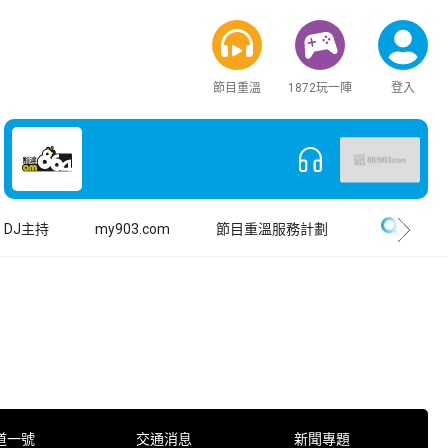
節目重溫
1872玩一陣
登入
搜尋
DJ主持
my903.com
節目重溫服務計劃
道一號
交通消息
新聞專題