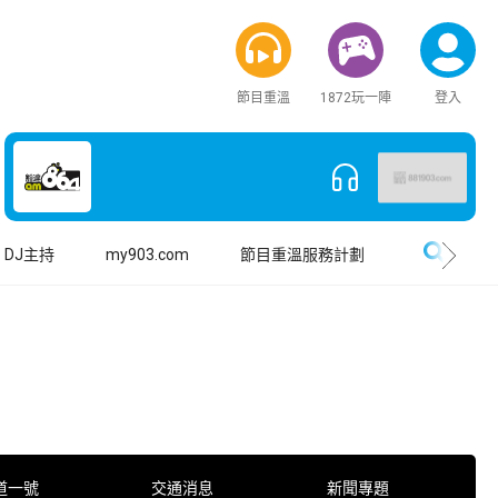
節目重溫
1872玩一陣
登入
搜尋
DJ主持
my903.com
節目重溫服務計劃
道一號
交通消息
新聞專題