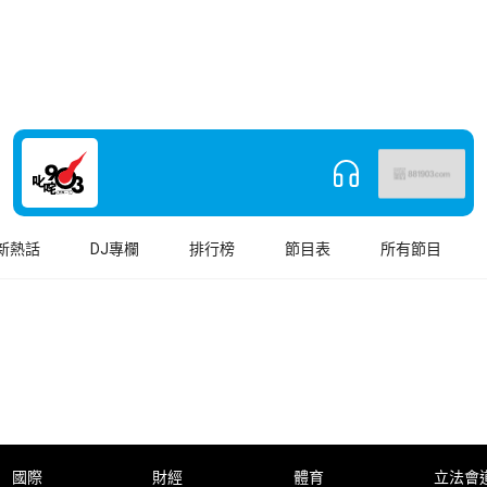
新熱話
DJ專欄
排行榜
節目表
所有節目
國際
財經
體育
立法會