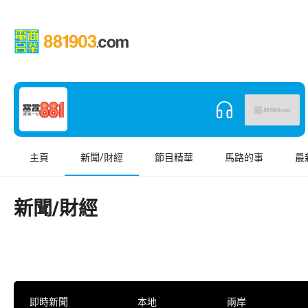
主頁
新聞/財經
節目精華
馬路的事
最
新聞/財經
即時新聞
本地
兩岸