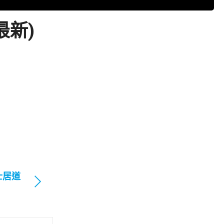
最新)
士居道