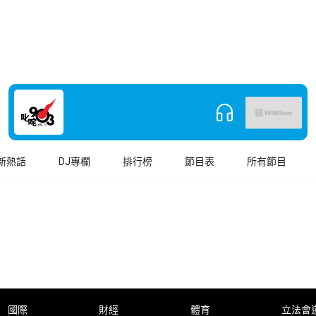
新熱話
DJ專欄
排行榜
節目表
所有節目
國際
財經
體育
立法會