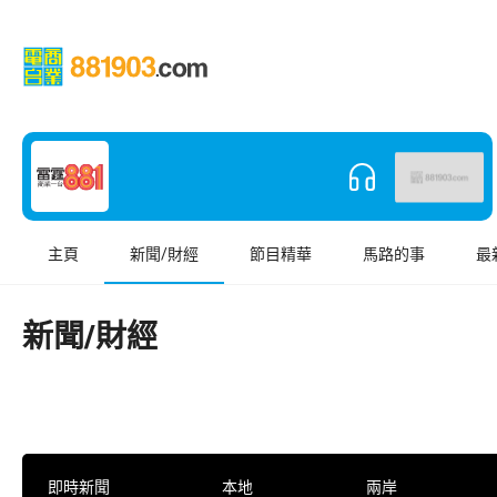
主頁
新聞/財經
節目精華
馬路的事
最
新聞/財經
即時新聞
本地
兩岸