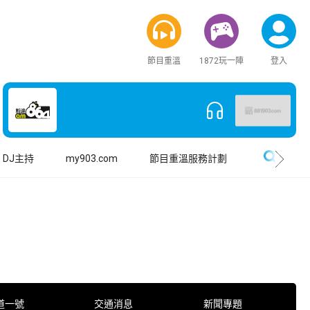
節目重溫
1872玩一陣
登入
搜尋
DJ主持
my903.com
節目重溫服務計劃
道一號
交通消息
新聞專題