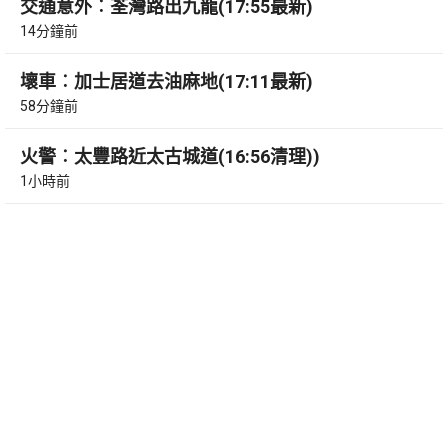
交通意外︰荃灣路出九龍(17:55最新)
14分鐘前
壞車︰加士居道去油麻地(17:11最新)
58分鐘前
火警︰太豐路近太古城道(16:56清理))
1小時前