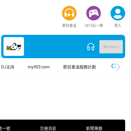
節目重溫
1872玩一陣
登入
搜尋
DJ主持
my903.com
節目重溫服務計劃
道一號
交通消息
新聞專題