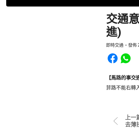
交通意
進)
即時交通
發佈 2
Share to Faceb
Share to
【馬路的事交
菲路不能右轉
上一
去薄扶