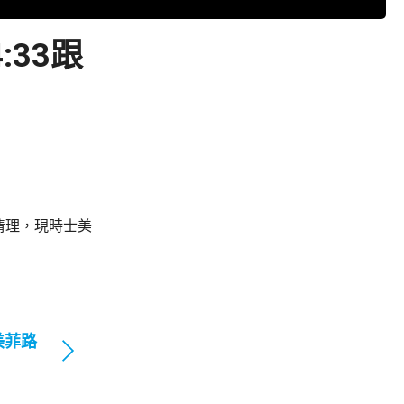
33跟
清理，現時士美
美菲路