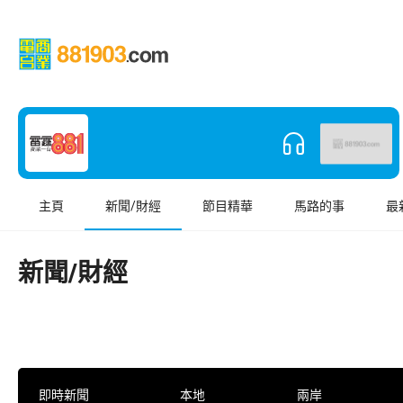
主頁
新聞/財經
節目精華
馬路的事
最
新聞/財經
即時新聞
本地
兩岸