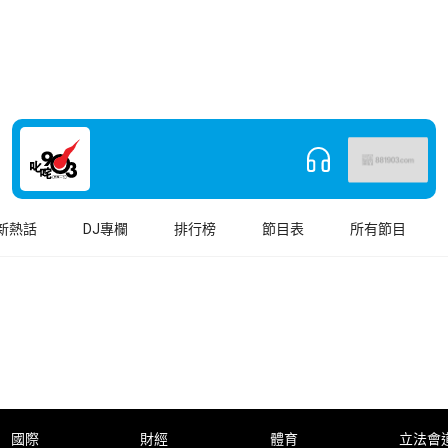
新熱話
DJ專欄
排行榜
節目表
所有節目
國際
財經
體育
立法會