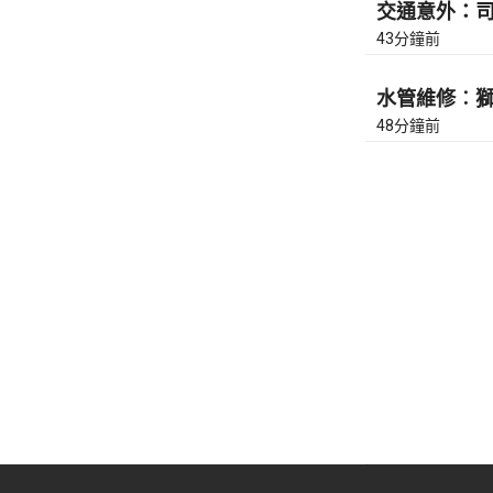
交通意外：司徒
43分鐘前
水管維修︰獅隧
48分鐘前