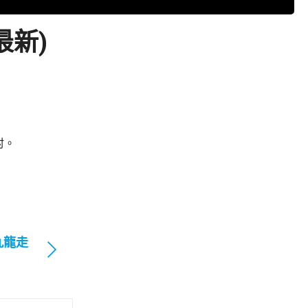
最新)
村。
九龍走