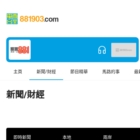
主頁
新聞/財經
節目精華
馬路的事
最
新聞/財經
即時新聞
本地
兩岸