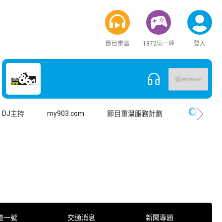
節目重溫
1872玩一陣
登入
搜尋
DJ主持
my903.com
節目重溫服務計劃
道一號
交通消息
新聞專題