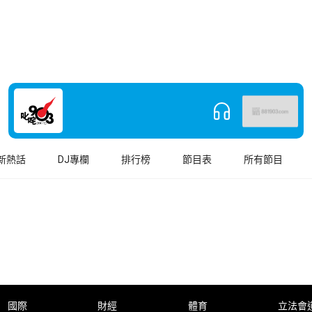
新熱話
DJ專欄
排行榜
節目表
所有節目
國際
財經
體育
立法會