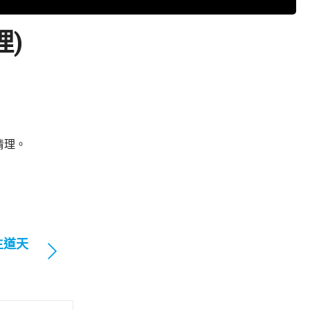
理)
清理。
主道天