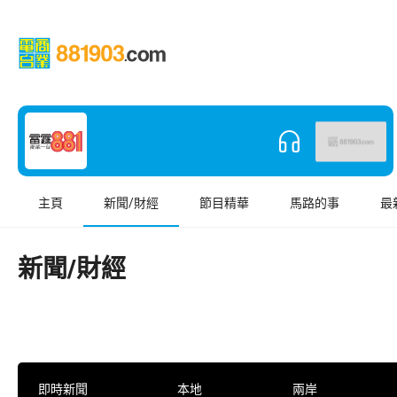
主頁
新聞/財經
節目精華
馬路的事
最
新聞/財經
即時新聞
本地
兩岸