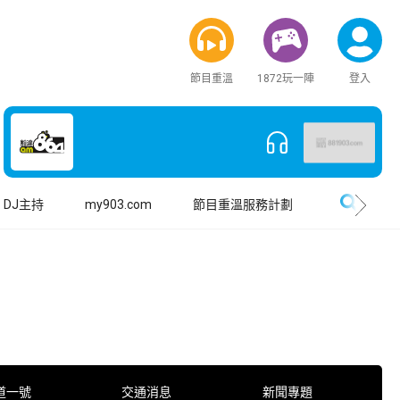
節目重溫
1872玩一陣
登入
搜尋
DJ主持
my903.com
節目重溫服務計劃
道一號
交通消息
新聞專題