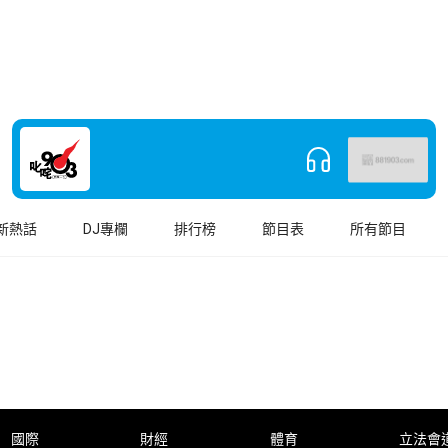
新熱話
DJ專欄
排行榜
節目表
所有節目
國際
財經
體育
立法會