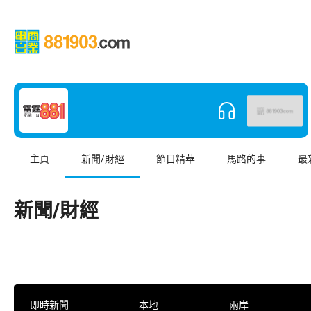
主頁
新聞/財經
節目精華
馬路的事
最
新聞/財經
即時新聞
本地
兩岸