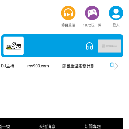
節目重溫
1872玩一陣
登入
搜尋
DJ主持
my903.com
節目重溫服務計劃
道一號
交通消息
新聞專題