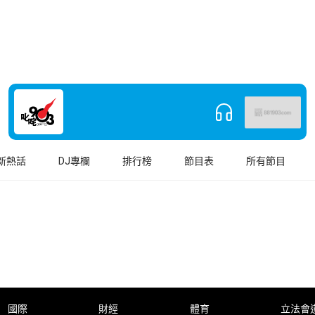
新熱話
DJ專欄
排行榜
節目表
所有節目
國際
財經
體育
立法會