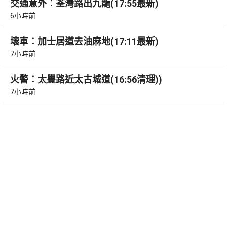
交通意外︰荃灣路出九龍(17:55最新)
6小時前
壞車︰加士居道去油麻地(17:11最新)
7小時前
火警︰太豐路近太古城道(16:56清理))
7小時前