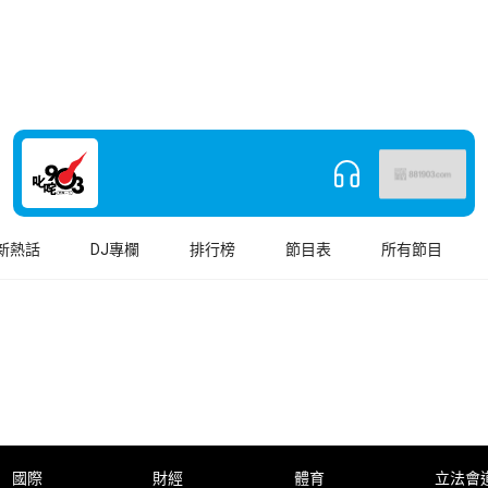
新熱話
DJ專欄
排行榜
節目表
所有節目
國際
財經
體育
立法會