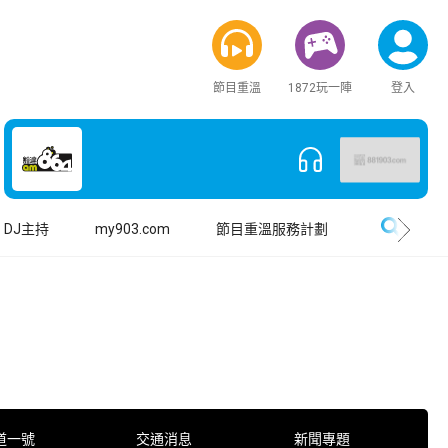
節目重溫
1872玩一陣
登入
搜尋
DJ主持
my903.com
節目重溫服務計劃
道一號
交通消息
新聞專題