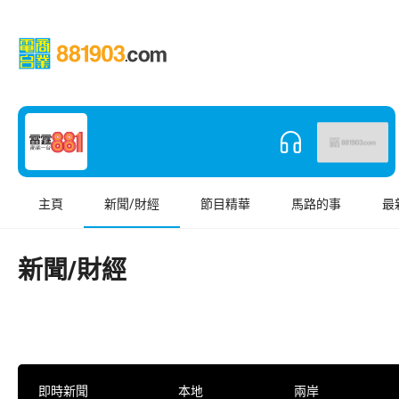
主頁
新聞/財經
節目精華
馬路的事
最
新聞/財經
即時新聞
本地
兩岸