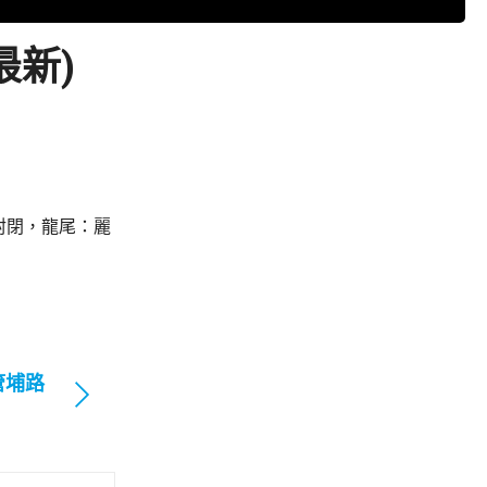
最新)
封閉，龍尾：麗
管埔路