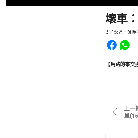
壞車︰
即時交通
發佈 0
Share to Faceb
Share to
【馬路的事交
上一
里(1