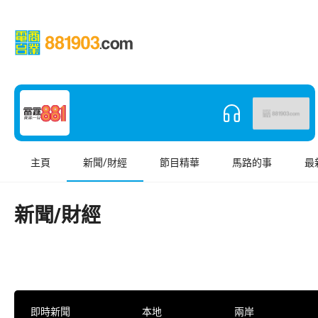
主頁
新聞/財經
節目精華
馬路的事
最
新聞/財經
即時新聞
本地
兩岸