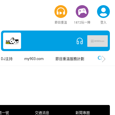
節目重溫
1872玩一陣
登入
搜尋
DJ主持
my903.com
節目重溫服務計劃
道一號
交通消息
新聞專題