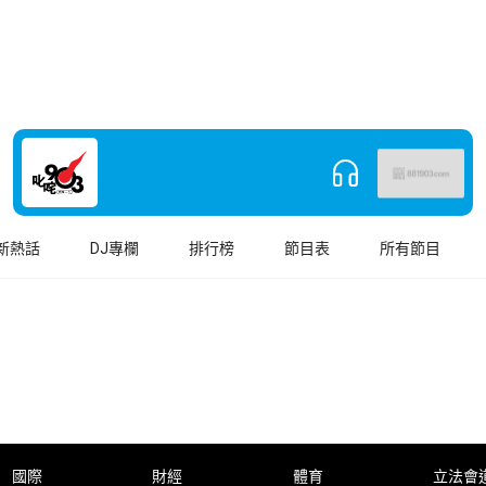
新熱話
DJ專欄
排行榜
節目表
所有節目
國際
財經
體育
立法會