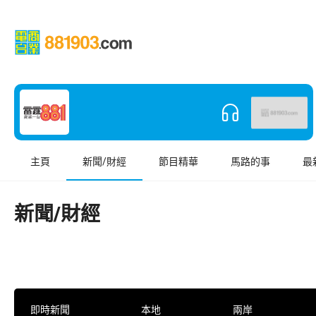
主頁
新聞/財經
節目精華
馬路的事
最
新聞/財經
即時新聞
本地
兩岸