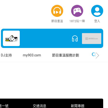
節目重溫
1872玩一陣
登入
搜尋
DJ主持
my903.com
節目重溫服務計劃
道一號
交通消息
新聞專題