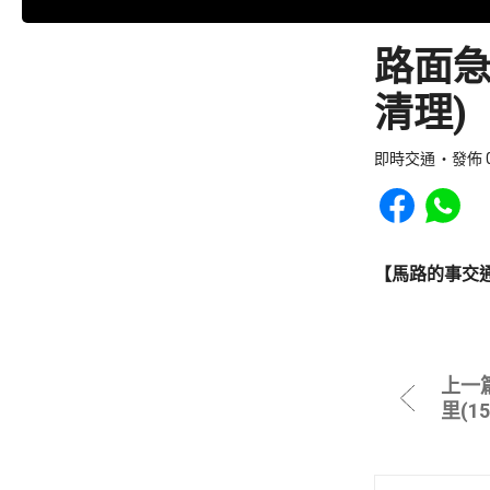
路面急
清理)
即時交通
發佈 0
Share to Faceb
Share to
【馬路的事交
上一
里(1