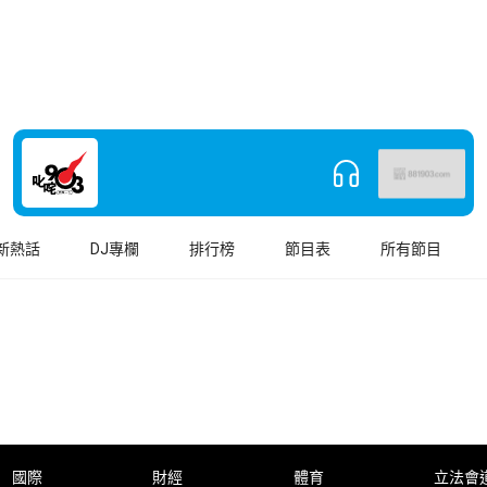
新熱話
DJ專欄
排行榜
節目表
所有節目
國際
財經
體育
立法會