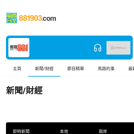
主頁
新聞/財經
節目精華
馬路的事
最
新聞/財經
即時新聞
本地
兩岸