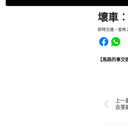
壞車︰
即時交通
發佈 2
Share to Faceb
Share to
【馬路的事交
上一
去荃錦