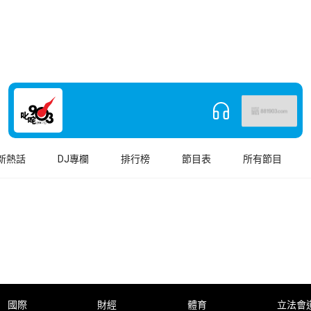
新熱話
DJ專欄
排行榜
節目表
所有節目
國際
財經
體育
立法會