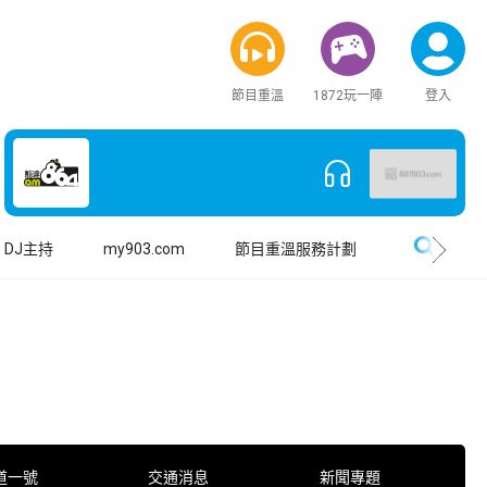
節目重溫
1872玩一陣
登入
搜尋
DJ主持
my903.com
節目重溫服務計劃
道一號
交通消息
新聞專題