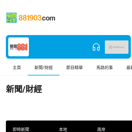
主頁
新聞/財經
節目精華
馬路的事
最
新聞/財經
即時新聞
本地
兩岸