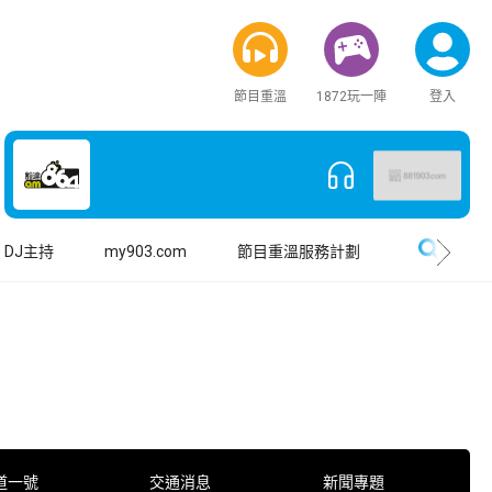
節目重溫
1872玩一陣
登入
搜尋
DJ主持
my903.com
節目重溫服務計劃
道一號
交通消息
新聞專題