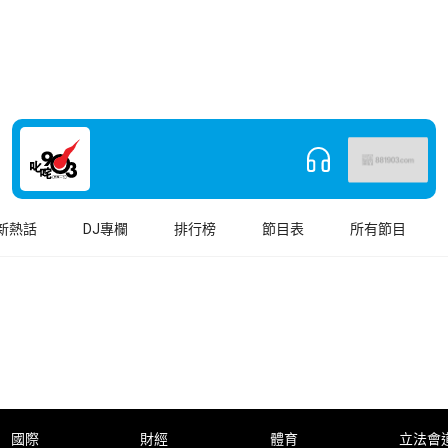
新熱話
DJ專欄
排行榜
節目表
所有節目
國際
財經
體育
立法會