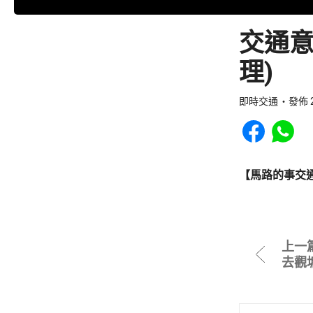
交通意
理)
即時交通
發佈 2
Share to Faceb
Share to
【馬路的事交
上一
去觀塘