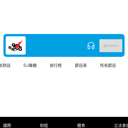
新熱話
DJ專欄
排行榜
節目表
所有節目
國際
財經
體育
立法會