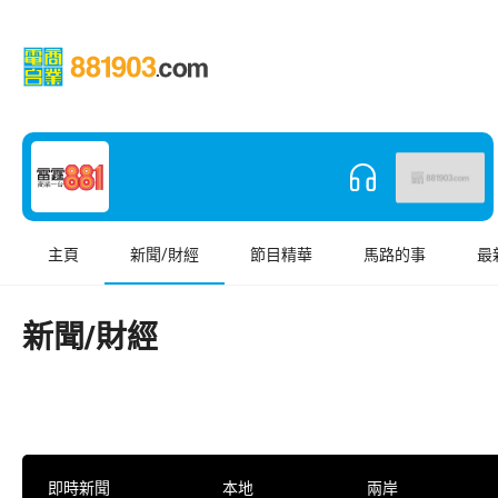
主頁
新聞/財經
節目精華
馬路的事
最
新聞/財經
即時新聞
本地
兩岸