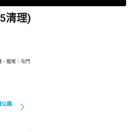
5清理)
理，龍尾：屯門
嶺公路