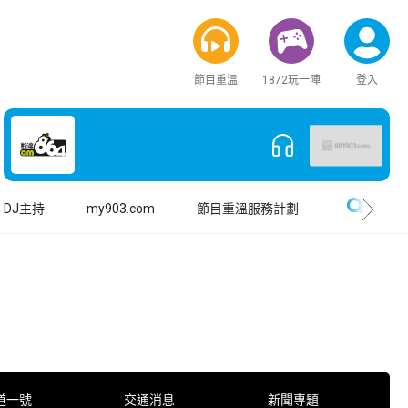
節目重溫
1872玩一陣
登入
搜尋
DJ主持
my903.com
節目重溫服務計劃
道一號
交通消息
新聞專題