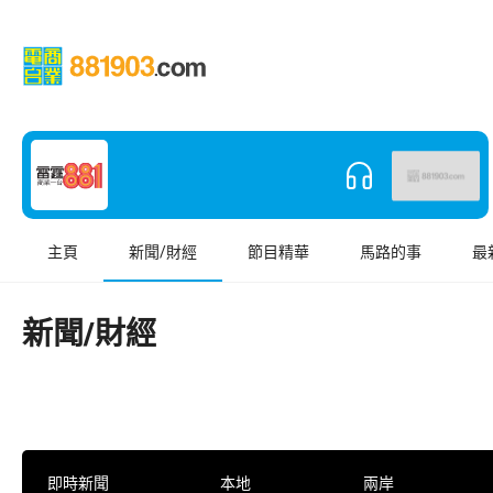
主頁
新聞/財經
節目精華
馬路的事
最
新聞/財經
即時新聞
本地
兩岸