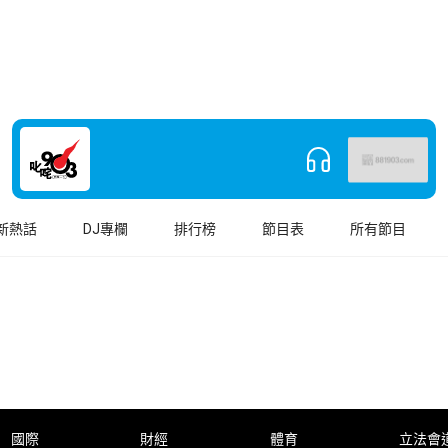
新熱話
DJ專欄
排行榜
節目表
所有節目
國際
財經
體育
立法會