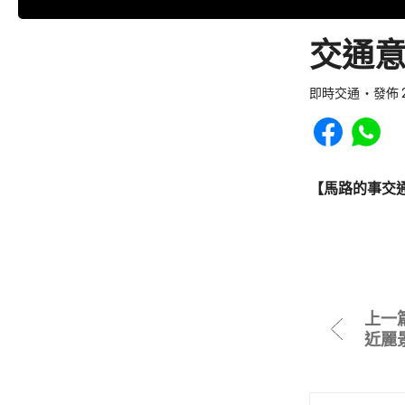
交通意
即時交通
發佈 2
Share to Faceb
Share to
【馬路的事交
上一
近麗景