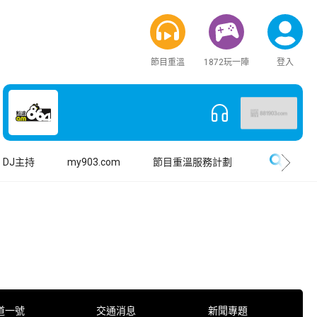
節目重溫
1872玩一陣
登入
搜尋
DJ主持
my903.com
節目重溫服務計劃
道一號
交通消息
新聞專題