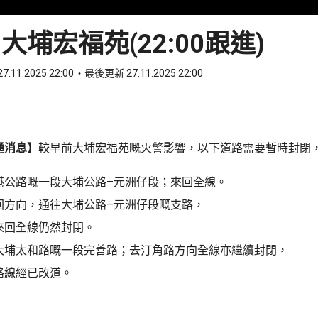
大埔宏福苑(22:00跟進)
7.11.2025 22:00
最後更新 27.11.2025 22:00
ook
 WhatsApp
通消息】
較早前大埔宏福苑嘅火警影響，以下道路需要暫時封閉
港公路嘅一段大埔公路–元洲仔段；來回全線。
回方向，通往大埔公路–元洲仔段嘅支路，
來回全線仍然封閉。
大埔太和路嘅一段完善路；去汀角路方向全線亦繼續封閉，
路線經已改道。