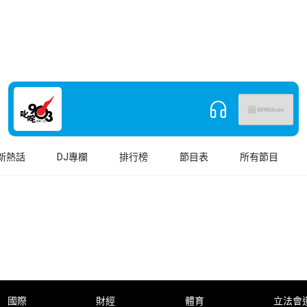
新熱話
DJ專欄
排行榜
節目表
所有節目
國際
財經
體育
立法會