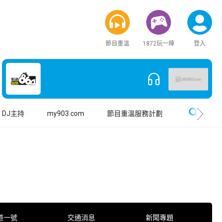
節目重溫
1872玩一陣
登入
搜尋
DJ主持
my903.com
節目重溫服務計劃
道一號
交通消息
新聞專題