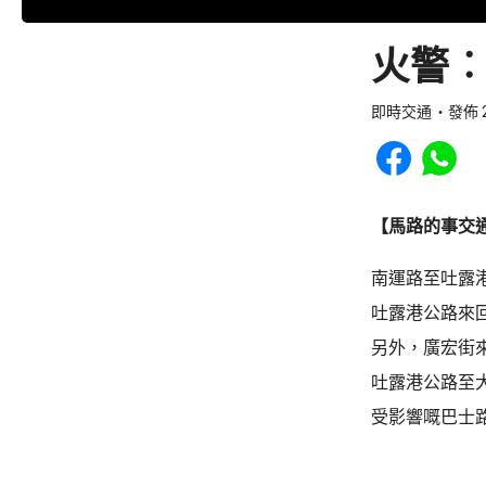
火警︰
即時交通
發佈 2
Share to Faceb
Share to
【馬路的事交
南運路至吐露
吐露港公路來
另外，廣宏街
吐露港公路至
受影響嘅巴士