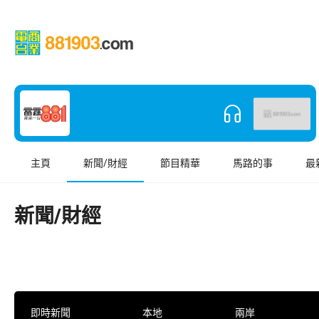
主頁
新聞/財經
節目精華
馬路的事
最
新聞/財經
即時新聞
本地
兩岸