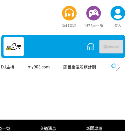
節目重溫
1872玩一陣
登入
搜尋
DJ主持
my903.com
節目重溫服務計劃
道一號
交通消息
新聞專題