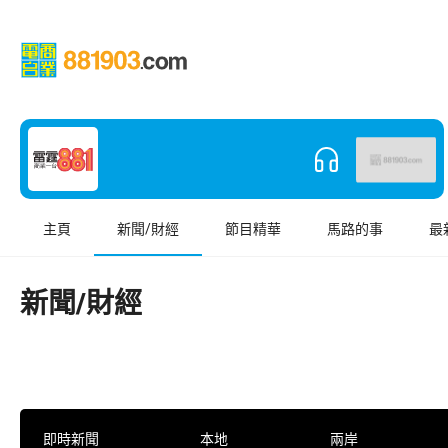
主頁
新聞/財經
節目精華
馬路的事
最
新聞/財經
即時新聞
本地
兩岸