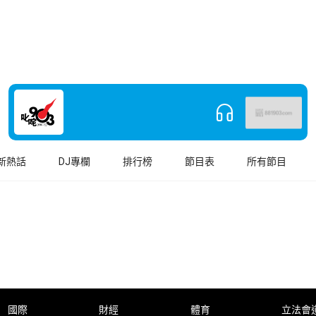
新熱話
DJ專欄
排行榜
節目表
所有節目
國際
財經
體育
立法會