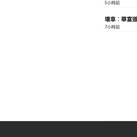
5小時前
壞車︰華富道(
7小時前