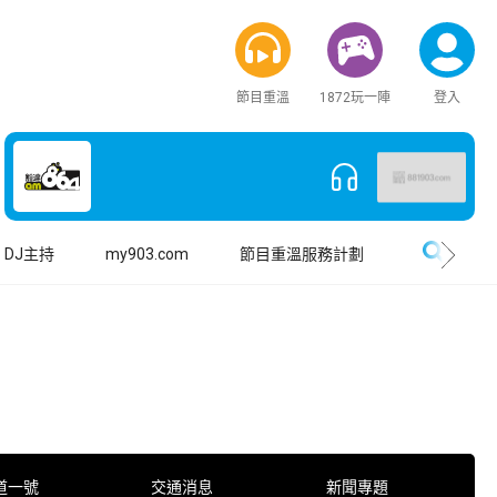
節目重溫
1872玩一陣
登入
搜尋
DJ主持
my903.com
節目重溫服務計劃
道一號
交通消息
新聞專題