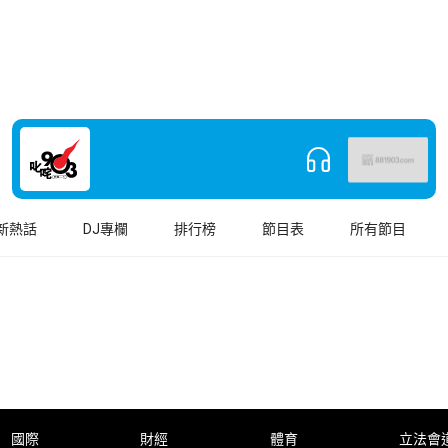
新熱話
DJ專欄
排行榜
節目表
所有節目
國際
財經
體育
立法會