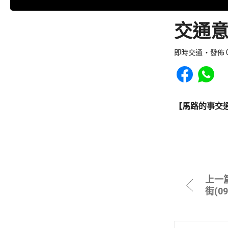
交通意
即時交通
發佈 0
Share to Faceb
Share to
【馬路的事交
上一
街(0