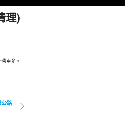
清理)
一帶車多。
嶺公路