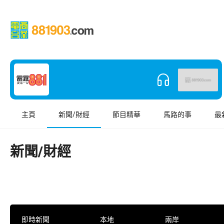
主頁
新聞/財經
節目精華
馬路的事
最
新聞/財經
即時新聞
本地
兩岸