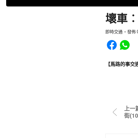
壞車︰
即時交通
發佈 0
Share to Faceb
Share to
【馬路的事交
上一
街(1