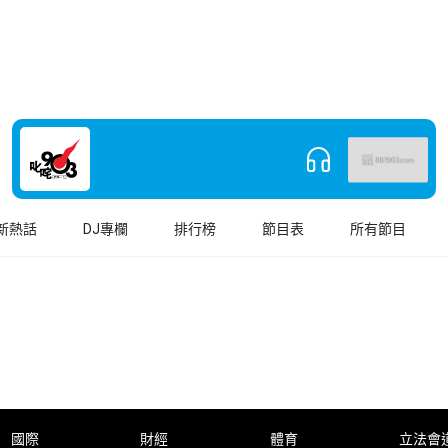
新熱話
DJ專欄
排行榜
節目表
所有節目
國際
財經
體育
立法會