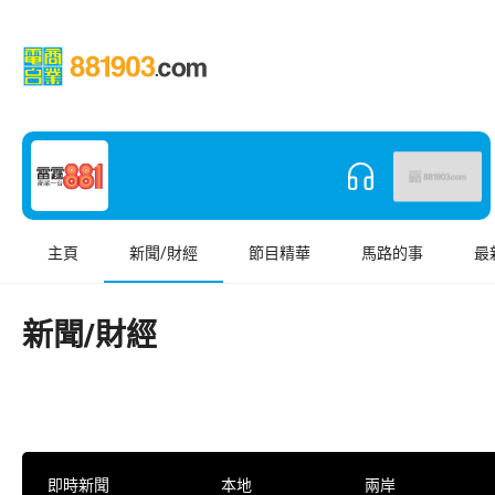
主頁
新聞/財經
節目精華
馬路的事
最
新聞/財經
即時新聞
本地
兩岸