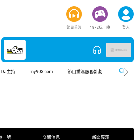
節目重溫
1872玩一陣
登入
搜尋
DJ主持
my903.com
節目重溫服務計劃
道一號
交通消息
新聞專題