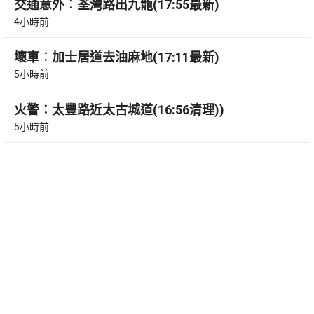
交通意外︰荃灣路出九龍(17:55最新)
4小時前
壞車︰加士居道去油麻地(17:11最新)
5小時前
火警︰太豐路近太古城道(16:56清理))
5小時前