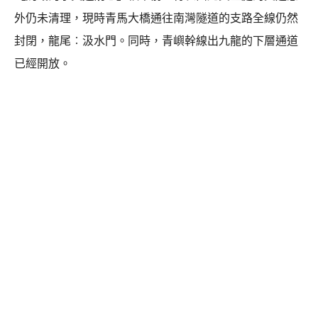
外仍未清理，現時青馬大橋通往南灣隧道的支路全線仍然
封閉，龍尾︰汲水門。同時，青嶼幹線出九龍的下層通道
已經開放。