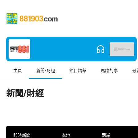
主頁
新聞/財經
節目精華
馬路的事
最
新聞/財經
即時新聞
本地
兩岸