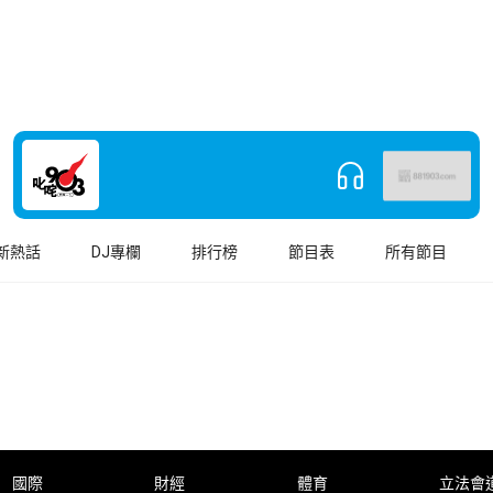
新熱話
DJ專欄
排行榜
節目表
所有節目
國際
財經
體育
立法會