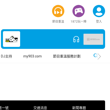
節目重溫
1872玩一陣
登入
搜尋
DJ主持
my903.com
節目重溫服務計劃
道一號
交通消息
新聞專題