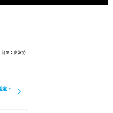
，龍尾：麥當勞
園道下