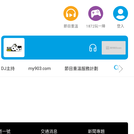
節目重溫
1872玩一陣
登入
搜尋
DJ主持
my903.com
節目重溫服務計劃
道一號
交通消息
新聞專題