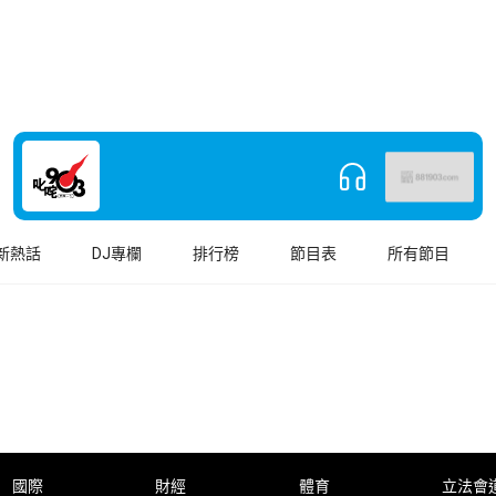
新熱話
DJ專欄
排行榜
節目表
所有節目
國際
財經
體育
立法會