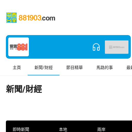
主頁
新聞/財經
節目精華
馬路的事
最
新聞/財經
即時新聞
本地
兩岸