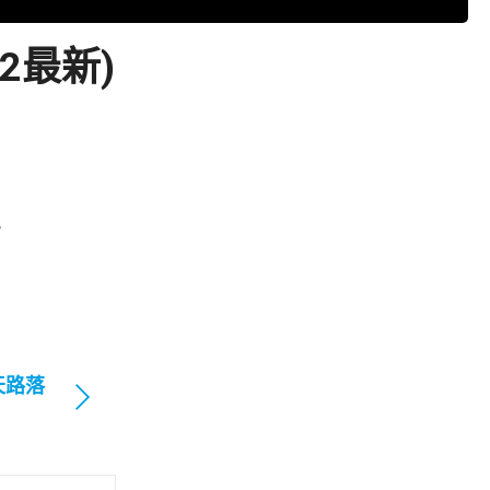
2最新)
。
天路落