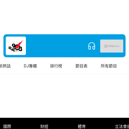
新熱話
DJ專欄
排行榜
節目表
所有節目
國際
財經
體育
立法會