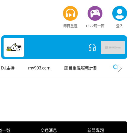
節目重溫
1872玩一陣
登入
搜尋
DJ主持
my903.com
節目重溫服務計劃
道一號
交通消息
新聞專題