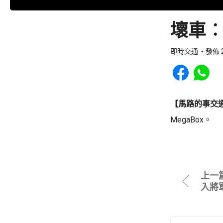
壞車︰
即時交通
發佈 2
Share to Faceb
Share to
【馬路的事交
MegaBox。
上一
入將軍