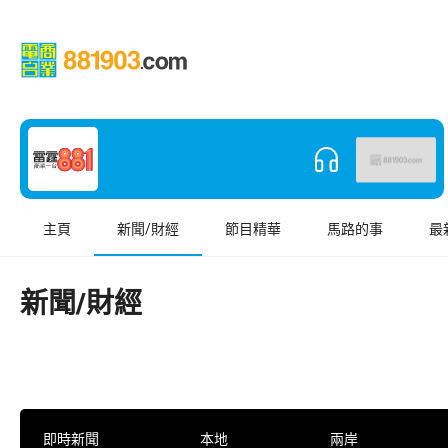
主頁
新聞/財經
節目精華
馬路的事
最
新聞/財經
即時新聞
本地
兩岸