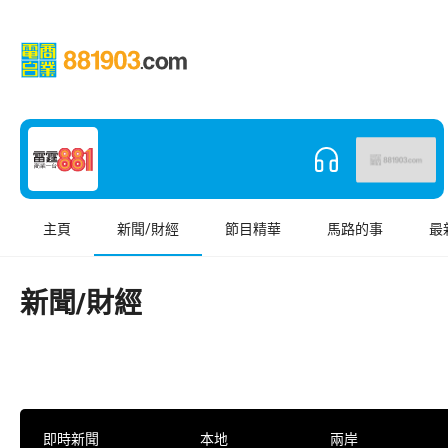
主頁
新聞/財經
節目精華
馬路的事
最
新聞/財經
即時新聞
本地
兩岸