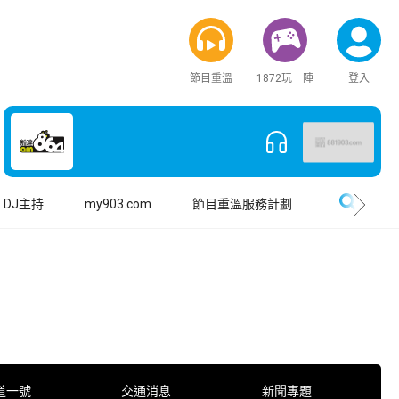
節目重溫
1872玩一陣
登入
搜尋
DJ主持
my903.com
節目重溫服務計劃
道一號
交通消息
新聞專題