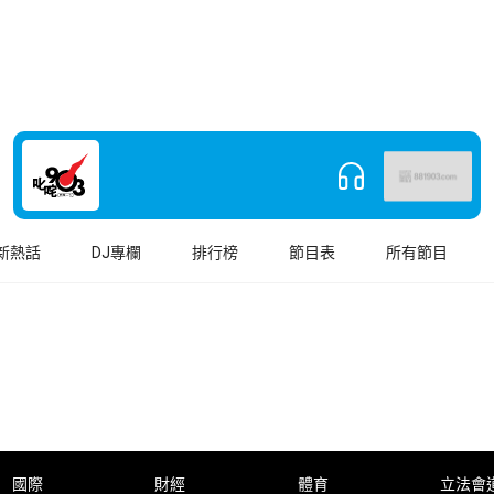
新熱話
DJ專欄
排行榜
節目表
所有節目
國際
財經
體育
立法會