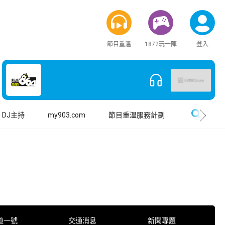
節目重溫
1872玩一陣
登入
搜尋
DJ主持
my903.com
節目重溫服務計劃
道一號
交通消息
新聞專題