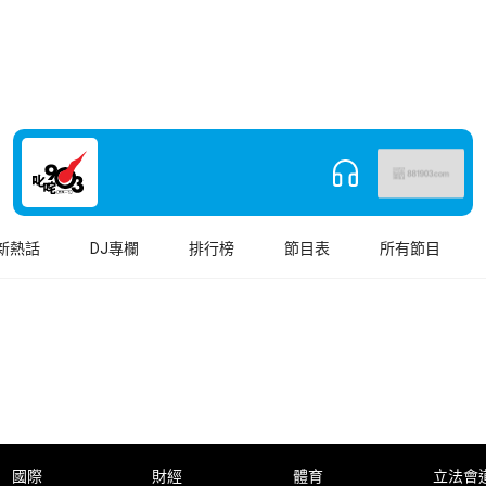
新熱話
DJ專欄
排行榜
節目表
所有節目
國際
財經
體育
立法會