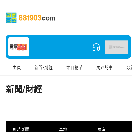
主頁
新聞/財經
節目精華
馬路的事
最
新聞/財經
即時新聞
本地
兩岸