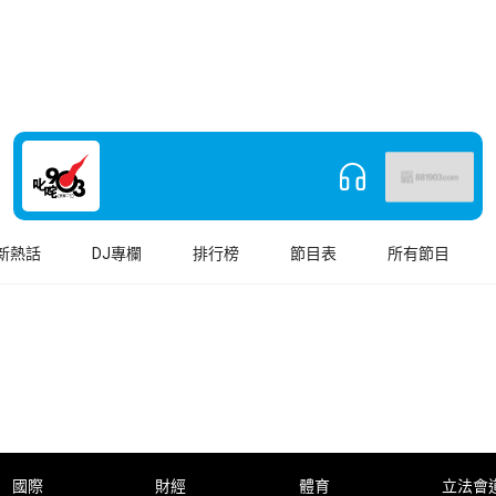
新熱話
DJ專欄
排行榜
節目表
所有節目
國際
財經
體育
立法會