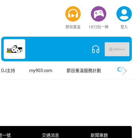
節目重溫
1872玩一陣
登入
搜尋
DJ主持
my903.com
節目重溫服務計劃
道一號
交通消息
新聞專題