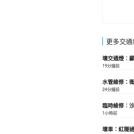
更多交通
壞交通燈︰顯
19分鐘前
水管維修：衛理
24分鐘前
臨時維修︰沙田
1小時前
壞車：紅隧過香