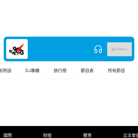
新熱話
DJ專欄
排行榜
節目表
所有節目
國際
財經
體育
立法會