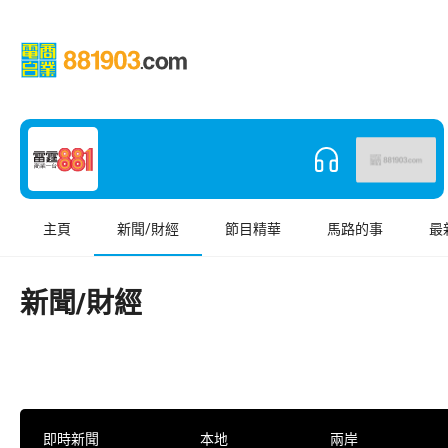
主頁
新聞/財經
節目精華
馬路的事
最
新聞/財經
即時新聞
本地
兩岸