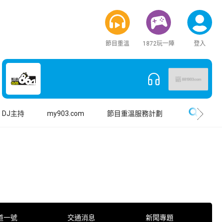
節目重溫
1872玩一陣
登入
搜尋
DJ主持
my903.com
節目重溫服務計劃
道一號
交通消息
新聞專題