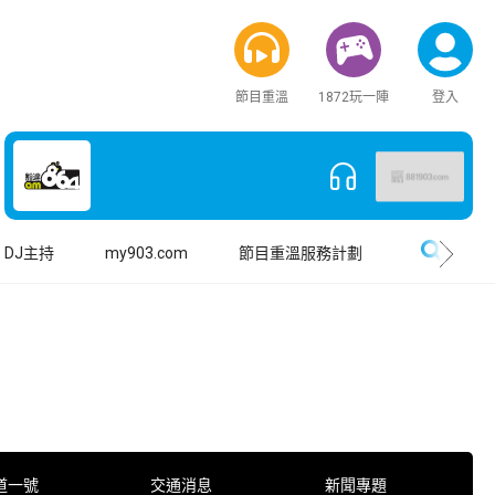
節目重溫
1872玩一陣
登入
搜尋
DJ主持
my903.com
節目重溫服務計劃
道一號
交通消息
新聞專題