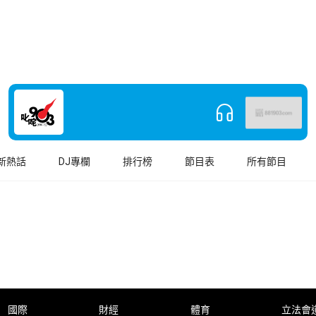
新熱話
DJ專欄
排行榜
節目表
所有節目
國際
財經
體育
立法會