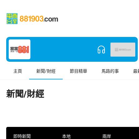
主頁
新聞/財經
節目精華
馬路的事
最
新聞/財經
即時新聞
本地
兩岸