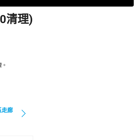
0清理)
理。
區走廊