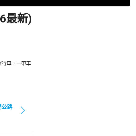
6最新)
程行車，一帶車
門公路