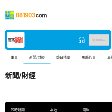
主頁
新聞/財經
節目精華
馬路的事
最
新聞/財經
即時新聞
本地
兩岸