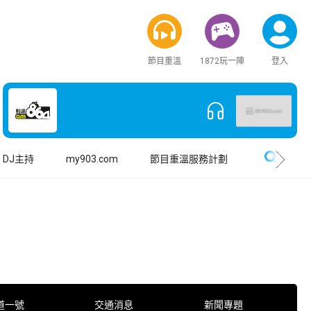
節目重溫
1872玩一陣
登入
搜尋
DJ主持
my903.com
節目重溫服務計劃
道一號
交通消息
新聞專題