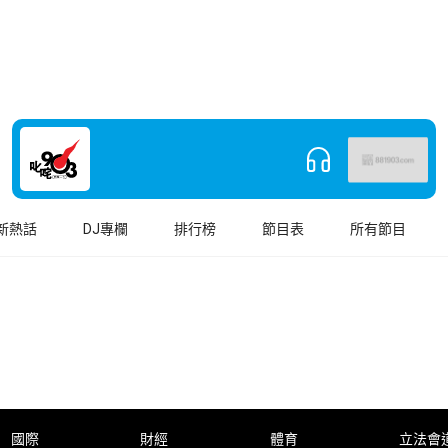
新熱話
DJ專欄
排行榜
節目表
所有節目
國際
財經
體育
立法會