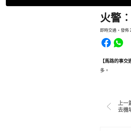
火警︰
即時交通
發佈 2
Share to Faceb
Share to
【馬路的事交
多。
上一
去機場