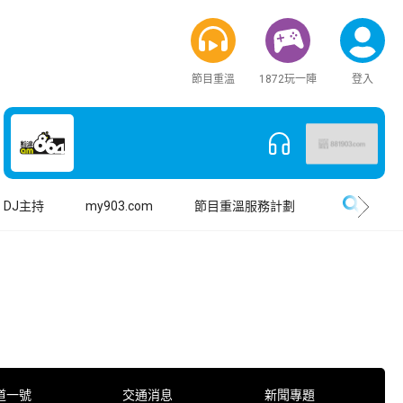
節目重溫
1872玩一陣
登入
搜尋
DJ主持
my903.com
節目重溫服務計劃
道一號
交通消息
新聞專題