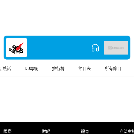
新熱話
DJ專欄
排行榜
節目表
所有節目
國際
財經
體育
立法會