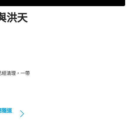
與洪天
已經清理，一帶
德隧道