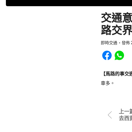
交通
路交界(
即時交通
發佈 2
Share to Faceb
Share to
【馬路的事交
車多。
上一
去西貢