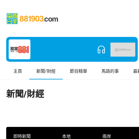
主頁
新聞/財經
節目精華
馬路的事
最
新聞/財經
即時新聞
本地
兩岸