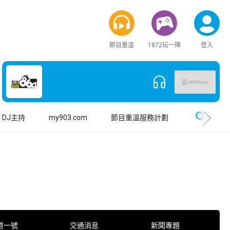
節目重溫
1872玩一陣
登入
搜尋
DJ主持
my903.com
節目重溫服務計劃
道一號
交通消息
新聞專題