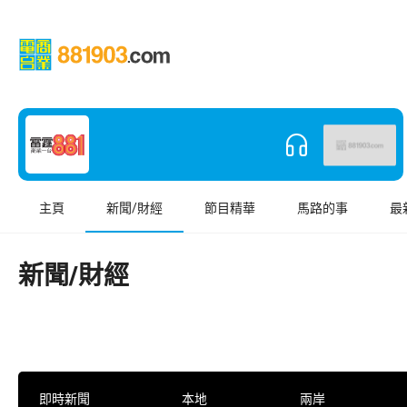
主頁
新聞/財經
節目精華
馬路的事
最
新聞/財經
即時新聞
本地
兩岸