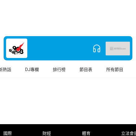
新熱話
DJ專欄
排行榜
節目表
所有節目
國際
財經
體育
立法會