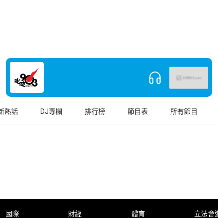
新熱話
DJ專欄
排行榜
節目表
所有節目
國際
財經
體育
立法會