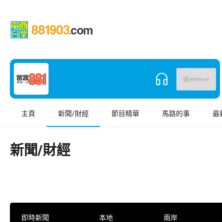
主頁
新聞/財經
節目精華
馬路的事
最
新聞/財經
即時新聞
本地
兩岸