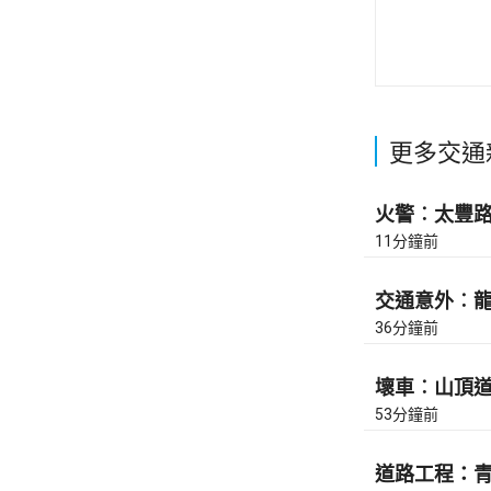
更多交通
火警︰太豐路近
11分鐘前
交通意外︰龍翔
36分鐘前
壞車︰山頂道上
53分鐘前
道路工程：青沙