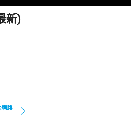
最新)
公廟路