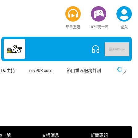
節目重溫
1872玩一陣
登入
搜尋
DJ主持
my903.com
節目重溫服務計劃
道一號
交通消息
新聞專題