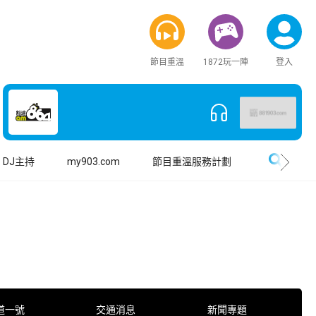
節目重溫
1872玩一陣
登入
搜尋
DJ主持
my903.com
節目重溫服務計劃
道一號
交通消息
新聞專題