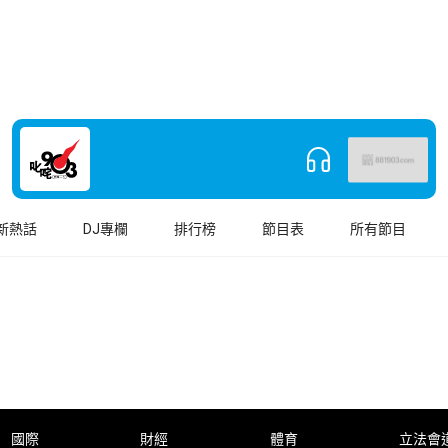
新熱話
DJ專欄
排行榜
節目表
所有節目
國際
財經
體育
立法會