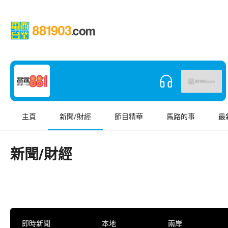
主頁
新聞/財經
節目精華
馬路的事
最
新聞/財經
即時新聞
本地
兩岸