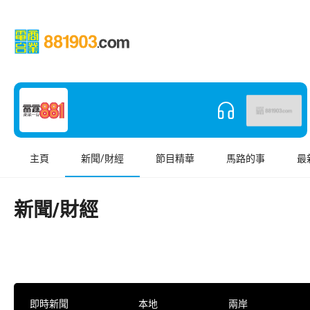
主頁
新聞/財經
節目精華
馬路的事
最
新聞/財經
即時新聞
本地
兩岸