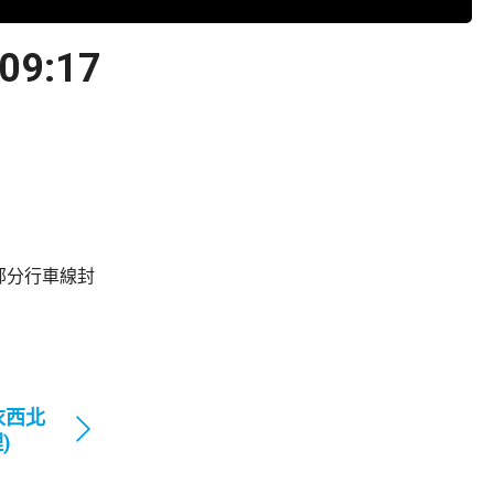
:17
部分行車線封
衣西北
)