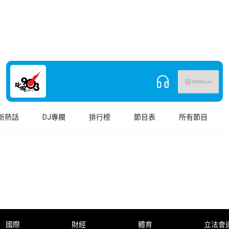
新熱話
DJ專欄
排行榜
節目表
所有節目
國際
財經
體育
立法會