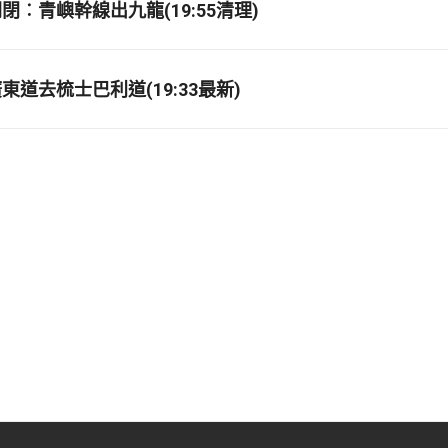
閉︰青嶼幹線出九龍(19:55清理)
道去梳士巴利道(19:33最新)