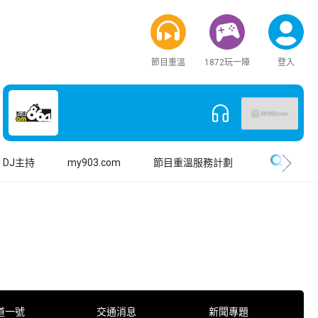
節目重溫
1872玩一陣
登入
搜尋
DJ主持
my903.com
節目重溫服務計劃
道一號
交通消息
新聞專題