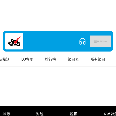
新熱話
DJ專欄
排行榜
節目表
所有節目
國際
財經
體育
立法會