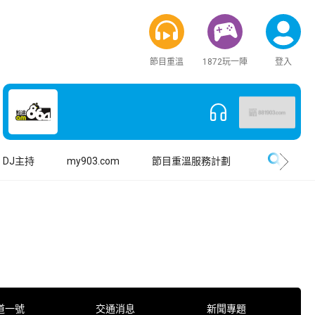
節目重溫
1872玩一陣
登入
搜尋
DJ主持
my903.com
節目重溫服務計劃
道一號
交通消息
新聞專題