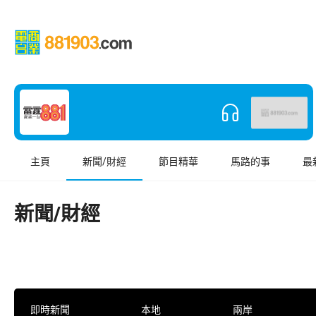
主頁
新聞/財經
節目精華
馬路的事
最
新聞/財經
即時新聞
本地
兩岸