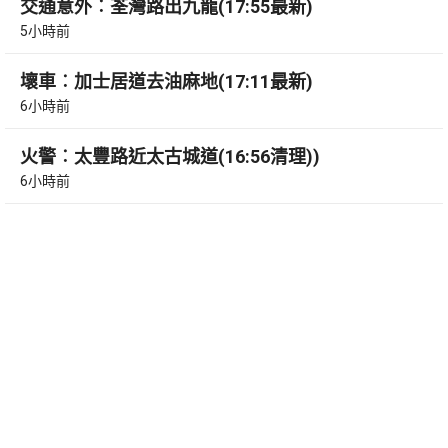
交通意外︰荃灣路出九龍(17:55最新)
5小時前
壞車︰加士居道去油麻地(17:11最新)
6小時前
火警︰太豐路近太古城道(16:56清理))
6小時前