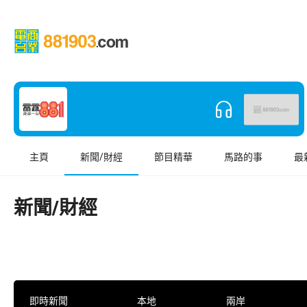
主頁
新聞/財經
節目精華
馬路的事
最
新聞/財經
即時新聞
本地
兩岸