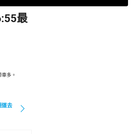
55最
帶車多。
翔道去