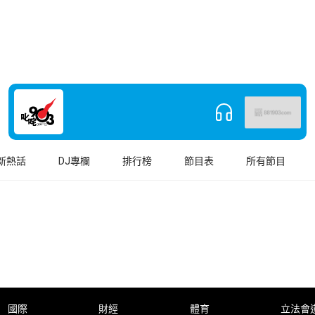
新熱話
DJ專欄
排行榜
節目表
所有節目
國際
財經
體育
立法會