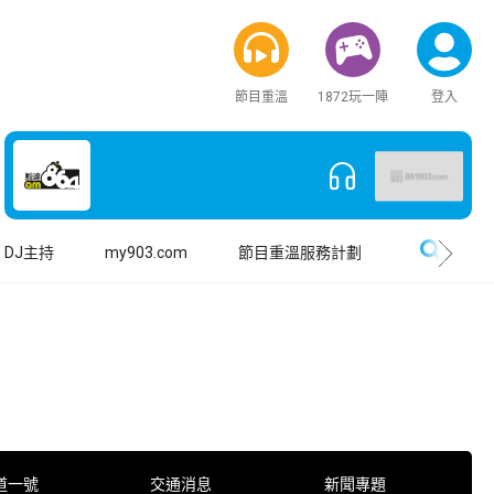
節目重溫
1872玩一陣
登入
搜尋
DJ主持
my903.com
節目重溫服務計劃
道一號
交通消息
新聞專題