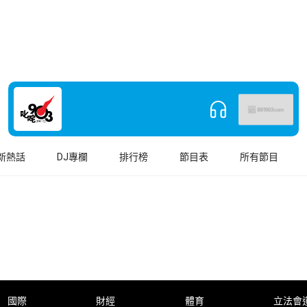
新熱話
DJ專欄
排行榜
節目表
所有節目
國際
財經
體育
立法會