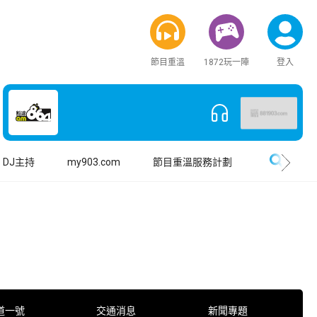
節目重溫
1872玩一陣
登入
搜尋
DJ主持
my903.com
節目重溫服務計劃
道一號
交通消息
新聞專題