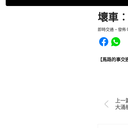
壞車︰
即時交通
發佈 0
Share to Faceb
Share to
【馬路的事交
上一
大涌橋