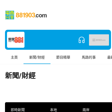
主頁
新聞/財經
節目精華
馬路的事
最
新聞/財經
即時新聞
本地
兩岸