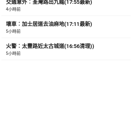
交通意外︰荃灣路出九龍(17:55最新)
4小時前
壞車︰加士居道去油麻地(17:11最新)
5小時前
火警︰太豐路近太古城道(16:56清理))
5小時前