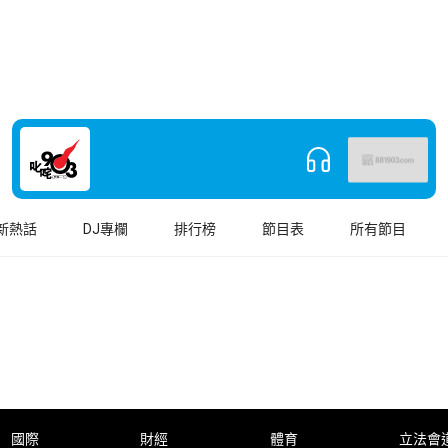
新熱話
DJ專欄
排行榜
節目表
所有節目
國際
財經
體育
立法會