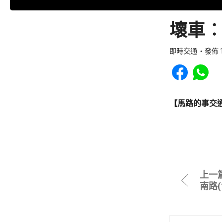
壞車︰
即時交通
發佈 1
Share to Faceb
Share to
【馬路的事交
上一
南路(