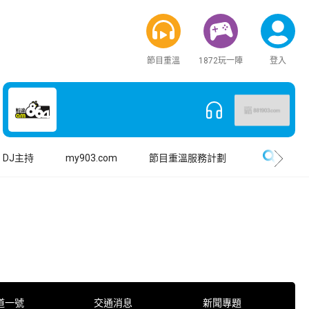
節目重溫
1872玩一陣
登入
搜尋
DJ主持
my903.com
節目重溫服務計劃
道一號
交通消息
新聞專題