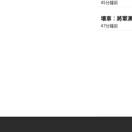
45分鐘前
壞車︰將軍澳隧
47分鐘前