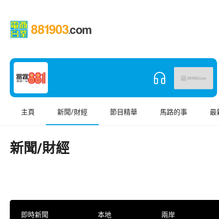
主頁
新聞/財經
節目精華
馬路的事
最
新聞/財經
即時新聞
本地
兩岸