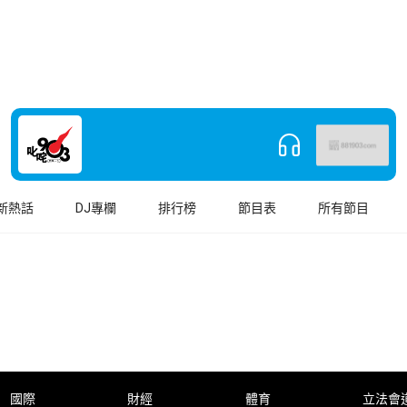
新熱話
DJ專欄
排行榜
節目表
所有節目
國際
財經
體育
立法會