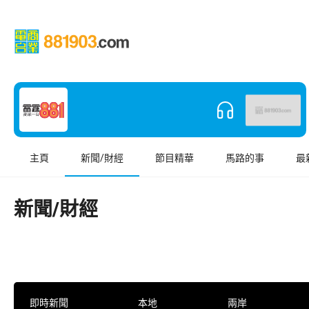
主頁
新聞/財經
節目精華
馬路的事
最
新聞/財經
即時新聞
本地
兩岸