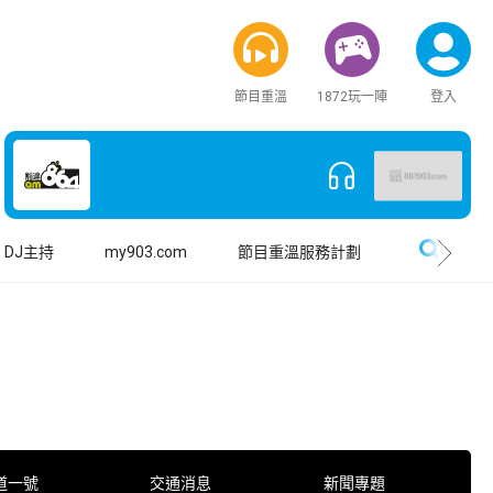
節目重溫
1872玩一陣
登入
搜尋
DJ主持
my903.com
節目重溫服務計劃
道一號
交通消息
新聞專題