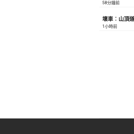
58分鐘前
壞車︰山頂道上
1小時前