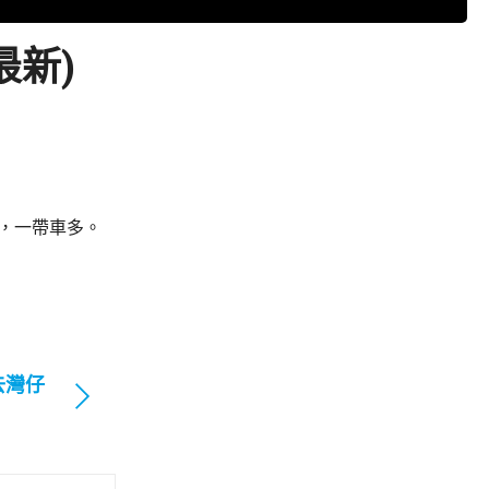
最新)
閉，一帶車多。
去灣仔