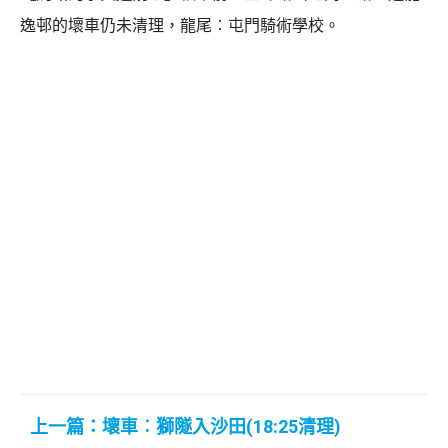
逸邨的壞車仍未清理，龍尾︰屯門騎術學校。
上一篇：壞車︰獅隧入沙田(18:25清理)