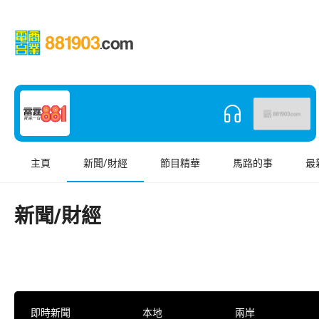
主頁
新聞/財經
節目精華
馬路的事
最
新聞/財經
即時新聞
本地
兩岸