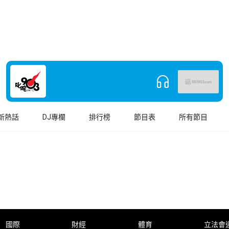
新熱話
DJ專欄
排行榜
節目表
所有節目
國際
財經
體育
立法會