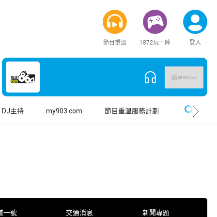
節目重溫
1872玩一陣
登入
搜尋
DJ主持
my903.com
節目重溫服務計劃
道一號
交通消息
新聞專題