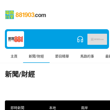
主頁
新聞/財經
節目精華
馬路的事
最
新聞/財經
即時新聞
本地
兩岸