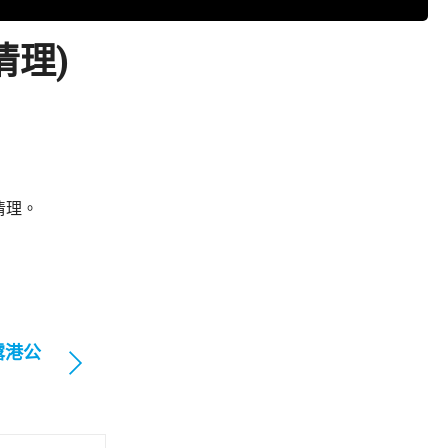
清理)
清理。
露港公