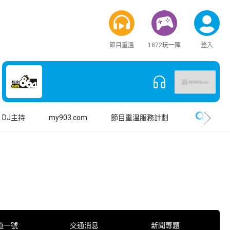
節目重溫
1872玩一陣
登入
搜尋
DJ主持
my903.com
節目重溫服務計劃
道一號
交通消息
新聞專題