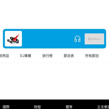
新熱話
DJ專欄
排行榜
節目表
所有節目
國際
財經
體育
立法會