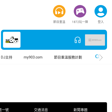
節目重溫
1872玩一陣
登入
搜尋
DJ主持
my903.com
節目重溫服務計劃
道一號
交通消息
新聞專題