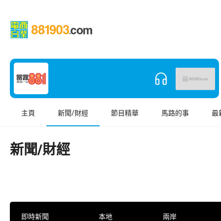
主頁
新聞/財經
節目精華
馬路的事
最
新聞/財經
即時新聞
本地
兩岸