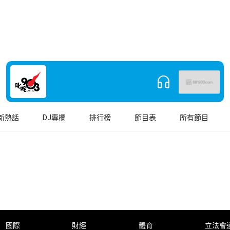
新熱話
DJ專欄
排行榜
節目表
所有節目
國際
財經
體育
立法會